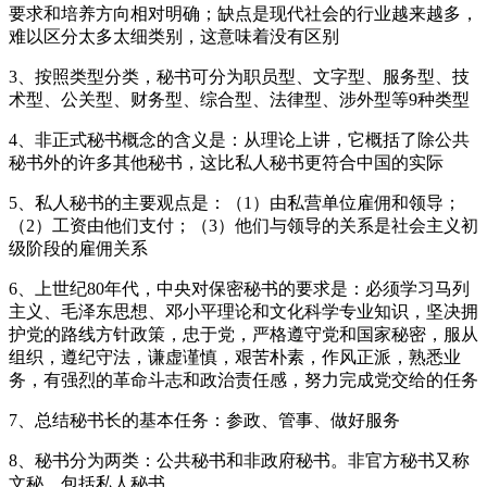
要求和培养方向相对明确；缺点是现代社会的行业越来越多，
难以区分太多太细类别，这意味着没有区别
3、按照类型分类，秘书可分为职员型、文字型、服务型、技
术型、公关型、财务型、综合型、法律型、涉外型等9种类型
4、非正式秘书概念的含义是：从理论上讲，它概括了除公共
秘书外的许多其他秘书，这比私人秘书更符合中国的实际
5、私人秘书的主要观点是：（1）由私营单位雇佣和领导；
（2）工资由他们支付；（3）他们与领导的关系是社会主义初
级阶段的雇佣关系
6、上世纪80年代，中央对保密秘书的要求是：必须学习马列
主义、毛泽东思想、邓小平理论和文化科学专业知识，坚决拥
护党的路线方针政策，忠于党，严格遵守党和国家秘密，服从
组织，遵纪守法，谦虚谨慎，艰苦朴素，作风正派，熟悉业
务，有强烈的革命斗志和政治责任感，努力完成党交给的任务
7、总结秘书长的基本任务：参政、管事、做好服务
8、秘书分为两类：公共秘书和非政府秘书。非官方秘书又称
文秘，包括私人秘书