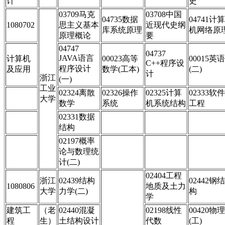
计
史
03709马克
03708中国
04735数据
04741计算
1080702
思主义基本
近现代史纲
库系统原理
机网络原
原理概论
要
04747
04737
JAVA语言
计算机
00023高等
00015英语
C++程序设
程序设计
及应用
数学(工本)
(二)
计
浙江
(一)
工业
02324离散
02326操作
02325计算
02333软件
大学
数学
系统
机系统结构
工程
02331数据
结构
02197概率
论与数理统
计(二)
02404工程
浙江
02439结构
02442钢结
1080806
地质及土力
大学
力学(二)
构
学
建筑工
（老
02440混凝
02198线性
00420物理
程
生）
土结构设计
代数
(工)