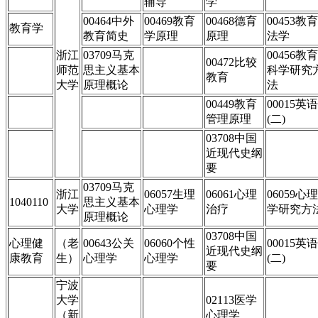
辅导
学
00464中外
00469教育
00468德育
00453教育
教育学
教育简史
学原理
原理
法学
浙江
03709马克
00456教育
00472比较
师范
思主义基本
科学研究
教育
大学
原理概论
法
00449教育
00015英语
管理原理
(二)
03708中国
近现代史纲
要
03709马克
浙江
06057生理
06061心理
06059心理
1040110
思主义基本
大学
心理学
治疗
学研究方
原理概论
03708中国
心理健
（老
00643公关
06060个性
00015英语
近现代史纲
康教育
生）
心理学
心理学
(二)
要
宁波
大学
02113医学
（新
心理学