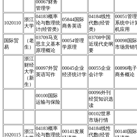
00067财务
管理学
04183概率
04184线性
00051管理
浙江
05844国际
1020110
论与数理统
代数(经管
系统中计
大学
商务英语
计(经管类)
类)
机应用
03709马克
03708中国
国际贸
（老
00054管理
00098国际
思主义基本
近现代史纲
易
生）
学原理
市场营销
原理概论
要
浙江
财经
00097外贸
00045企业
00055企业
00896电子
大学
英语写作
经济统计学
会计学
商务概论
（新
生）
00096外刊
00100国际
经贸知识选
运输与保险
读
00102世界
市场行情
04183概率
04184线性
浙江
00141发展
00140国际
1020115
论与数理统
代数(经管