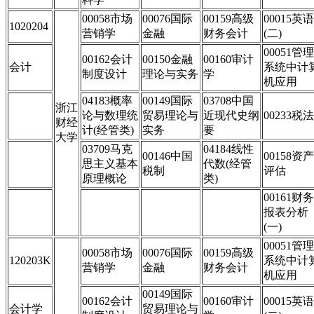
00058市场
00076国际
00159高级
00015英语
1020204
营销学
金融
财务会计
(二)
00051管理
00162会计
00150金融
00160审计
会计
系统中计
制度设计
理论与实务
学
机应用
04183概率
00149国际
03708中国
浙江
论与数理统
贸易理论与
近现代史纲
00233税法
财经
计(经管类)
实务
要
大学
03709马克
04184线性
00146中国
00158资产
思主义基本
代数(经管
税制
评估
原理概论
类)
00161财务
报表分析
(一)
00051管理
00058市场
00076国际
00159高级
120203K
系统中计
营销学
金融
财务会计
机应用
00149国际
00162会计
00160审计
00015英语
会计学
贸易理论与