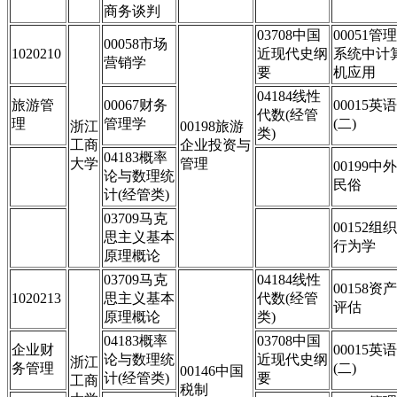
商务谈判
03708中国
00051管理
00058市场
1020210
近现代史纲
系统中计
营销学
要
机应用
04184线性
旅游管
00067财务
00015英语
代数(经管
理
管理学
(二)
浙江
00198旅游
类)
工商
企业投资与
04183概率
大学
管理
00199中外
论与数理统
民俗
计(经管类)
03709马克
00152组织
思主义基本
行为学
原理概论
03709马克
04184线性
00158资产
1020213
思主义基本
代数(经管
评估
原理概论
类)
04183概率
03708中国
企业财
00015英语
论与数理统
近现代史纲
浙江
务管理
(二)
00146中国
计(经管类)
要
工商
税制