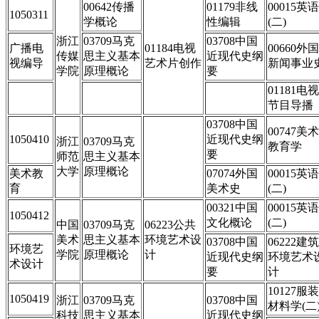
00642传播
01179非线
00015英语
1050311
学概论
性编辑
(二)
浙江
03709马克
03708中国
广播电
01184电视
00660外国
传媒
思主义基本
近现代史纲
视编导
艺术片创作
新闻事业
学院
原理概论
要
01181电视
节目导播
03708中国
00747美术
1050410
近现代史纲
浙江
03709马克
教育学
要
师范
思主义基本
大学
原理概论
美术教
07074外国
00015英语
育
美术史
(二)
00321中国
00015英语
1050412
文化概论
(二)
中国
03709马克
06223公共
美术
思主义基本
环境艺术设
03708中国
06222建筑
环境艺
学院
原理概论
计
近现代史纲
环境艺术
术设计
要
计
10127服装
1050419
浙江
03709马克
03708中国
材料学(二
科技
思主义基本
近现代史纲