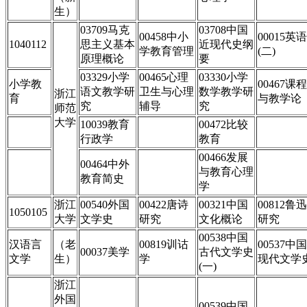
生）
03709马克
03708中国
00458中小
00015英语
1040112
思主义基本
近现代史纲
学教育管理
(二)
原理概论
要
03329小学
00465心理
03330小学
小学教
00467课程
语文教学研
卫生与心理
数学教学研
浙江
育
与教学论
究
辅导
究
师范
大学
10039教育
00472比较
行政学
教育
00466发展
00464中外
与教育心理
教育简史
学
浙江
00540外国
00422唐诗
00321中国
00812鲁迅
1050105
大学
文学史
研究
文化概论
研究
00538中国
汉语言
（老
00819训诂
00537中国
00037美学
古代文学史
文学
生）
学
现代文学
(一)
浙江
外国
00539中国