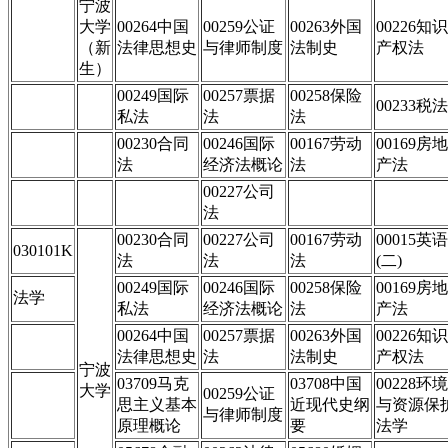
宁波
大学
00264中国
00259公证
00263外国
00226知识
（新
法律思想史
与律师制度
法制史
产权法
生）
00249国际
00257票据
00258保险
00233税法
私法
法
法
00230合同
00246国际
00167劳动
00169房地
法
经济法概论
法
产法
00227公司
法
00230合同
00227公司
00167劳动
00015英语
030101K
法
法
法
(二)
00249国际
00246国际
00258保险
00169房地
法学
私法
经济法概论
法
产法
00264中国
00257票据
00263外国
00226知识
法律思想史
法
法制史
产权法
宁波
03709马克
03708中国
00228环境
大学
00259公证
思主义基本
近现代史纲
与资源保
与律师制度
原理概论
要
法学