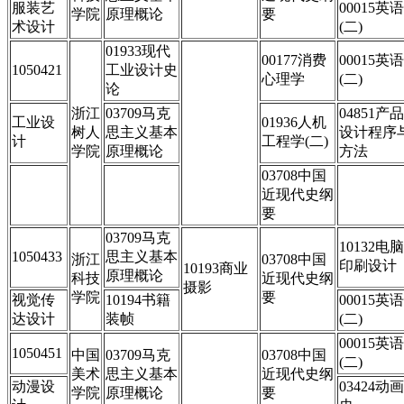
服装艺
00015英语
学院
原理概论
要
术设计
(二)
01933现代
00177消费
00015英语
1050421
工业设计史
心理学
(二)
论
浙江
03709马克
04851产品
工业设
01936人机
树人
思主义基本
设计程序
计
工程学(二)
学院
原理概论
方法
03708中国
近现代史纲
要
03709马克
10132电脑
1050433
思主义基本
浙江
03708中国
印刷设计
10193商业
原理概论
科技
近现代史纲
摄影
学院
要
视觉传
10194书籍
00015英语
达设计
装帧
(二)
00015英语
1050451
中国
03709马克
03708中国
(二)
美术
思主义基本
近现代史纲
动漫设
03424动画
学院
原理概论
要