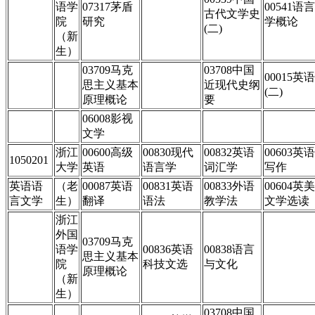
语学
07317茅盾
00541语言
古代文学史
院
研究
学概论
(二)
（新
生）
03709马克
03708中国
00015英语
思主义基本
近现代史纲
(二)
原理概论
要
06008影视
文学
浙江
00600高级
00830现代
00832英语
00603英语
1050201
大学
英语
语言学
词汇学
写作
英语语
（老
00087英语
00831英语
00833外语
00604英美
言文学
生）
翻译
语法
教学法
文学选读
浙江
外国
03709马克
语学
00836英语
00838语言
思主义基本
院
科技文选
与文化
原理概论
（新
生）
03708中国