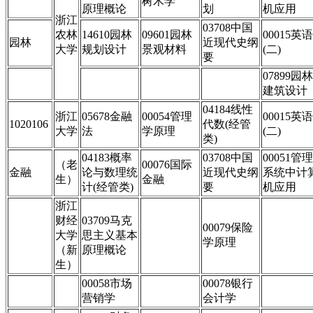
树木学
原理概论
划
机应用
浙江
03708中国
农林
14610园林
09601园林
00015英语
园林
近现代史纲
大学
规划设计
景观材料
(二)
要
07899园林
建筑设计
04184线性
浙江
05678金融
00054管理
00015英语
1020106
代数(经管
大学
法
学原理
(二)
类)
04183概率
03708中国
00051管理
（老
00076国际
金融
论与数理统
近现代史纲
系统中计
生）
金融
计(经管类)
要
机应用
浙江
财经
03709马克
00079保险
大学
思主义基本
学原理
（新
原理概论
生）
00058市场
00078银行
营销学
会计学