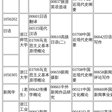
00837旅游
近现代史纲
英语选读
要
00601日语
1050202
翻译
00535现代
日语
汉语
浙江
03708中国
00610高级
06042日语
师范
近现代史纲
03709马克
日语(二)
写作
大学
要
思主义基本
原理概论
03709马克
03708中国
浙江
00659新闻
00658新闻
1050305
思主义基本
近现代史纲
大学
摄影
评论写作
原理概论
要
00661中外
（老
00642传播
00321中国
00660外国
新闻学
新闻作品研
生）
学概论
文化概论
新闻事业
究
浙江
工业
00662新闻
00182公共
00015英语