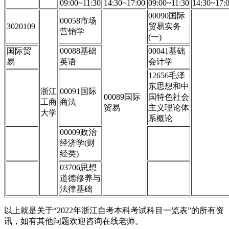
09:00~11:30
14:30~17:00
09:00~11:30
14:30~17:
00090国际
00058市场
3020109
贸易实务
营销学
(一)
国际贸
00088基础
00041基础
易
英语
会计学
12656毛泽
东思想和中
浙江
00091国际
00089国际
国特色社会
工商
商法
贸易
主义理论体
大学
系概论
00009政治
经济学(财
经类)
03706思想
道德修养与
法律基础
以上就是关于“2022年浙江自考本科考试科目一览表”的所有资
讯，如有其他问题欢迎咨询在线老师。