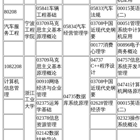
05841车辆
05833汽车
00015英语
80208
工程基础
法规
(二)
宁波
03709马克
03708中国
00051管理
汽车服
05834汽车
工程
思主义基本
近现代史纲
系统中计
务工程
经营管理学
学院
原理概论
要
机应用
00177消费
00896电子
心理学
商务概论
03709马克
04737
04757信息
C++程序设
1082208
思主义基本
系统开发
计
原理概论
管理
计算机
00910网络
03708中国
04741计算
信息管
经济与企业
近现代史纲
机网络原
浙江
理
管理
要
04735数据
工业
02375运筹
库系统原理
02628管理
00015英语
大学
学基础
经济学
(二)
02378信息
02323操作
资源管理
系统概论
02142数据
结构导论