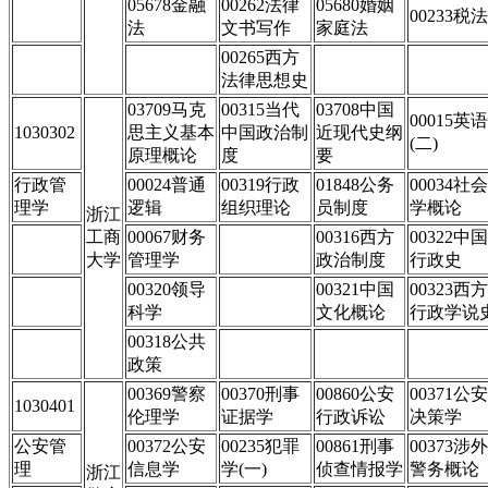
05678金融
00262法律
05680婚姻
00233税法
法
文书写作
家庭法
00265西方
法律思想史
03709马克
00315当代
03708中国
00015英语
1030302
思主义基本
中国政治制
近现代史纲
(二)
原理概论
度
要
行政管
00024普通
00319行政
01848公务
00034社会
理学
逻辑
组织理论
员制度
学概论
浙江
工商
00067财务
00316西方
00322中国
大学
管理学
政治制度
行政史
00320领导
00321中国
00323西方
科学
文化概论
行政学说
00318公共
政策
00369警察
00370刑事
00860公安
00371公安
1030401
伦理学
证据学
行政诉讼
决策学
公安管
00372公安
00235犯罪
00861刑事
00373涉外
理
信息学
学(一)
侦查情报学
警务概论
浙江