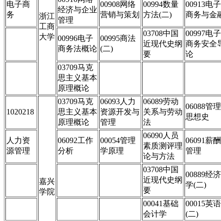
电子商
00908网络
00994数量
00913电子
经济与企业
务
营销与策划
方法(二)
商务与金
浙江
管理
工商
03708中国
00997电子
大学
00996电子
00995商法
近现代史纲
商务安全
商务法概论
(二)
要
论
03709马克
思主义基本
原理概论
03709马克
06093人力
06089劳动
06088管理
1020218
思主义基本
资源开发与
关系与劳动
思想史
原理概论
管理
法
06090人员
人力资
06092工作
00054管理
06091薪酬
素质测评理
源管理
分析
学原理
管理
论与方法
03708中国
00889经济
近现代史纲
嘉兴
学(二)
要
学院
00041基础
00015英语
会计学
(二)