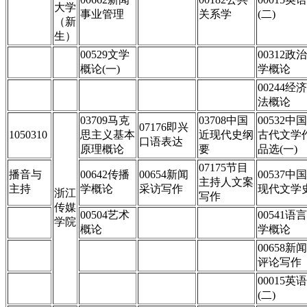
大学
事业管理
关系学
(二)
（新
生）
00529文学
00312政治
概论(一)
学概论
00244经济
法概论
03709马克
03708中国
00532中国
07176即兴
1050310
思主义基本
近现代史纲
古代文学
口语表达
原理概论
要
品选(一)
07175节目
播音与
00642传播
00654新闻
00537中国
主持人文案
主持
学概论
采访写作
现代文学
浙江
写作
传媒
00504艺术
00541语言
学院
概论
学概论
00658新闻
评论写作
00015英语
(二)