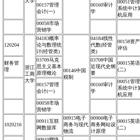
大学
00051管理
00157管理
00160审计
系统中计
会计(一)
学
机应用
00058市场
营销学
04183概率
04184线性
00158资产
120204
论与数理统
代数(经管
评估
计(经管类)
类)
03709马克
03708中国
财务管
00015英语
思主义基本
近现代史纲
浙江
理
(二)
00146中国
原理概论
要
工商
税制
大学
00051管理
00157管理
00160审计
系统中计
会计(一)
学
机应用
00058市场
营销学
00915电子
00906电子
00911互联
00015英语
1020216
商务与现代
商务网站设
网数据库
(二)
物流
计原理
00910网络