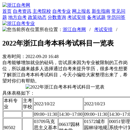
首页
自考资讯
主考院校
自考专业
网上报名
新生指南
常见问
题
地方自考
政策动态
分数查询
考试安排
备考试题
学历问答
所在位置：
浙江自考网
/
考试安排
/
2022年浙江自考本科考试科目一览表
发布时间：2022-09-20 16:48
自考能够增加就业的砝码，尝试原来因为专业被限制的工作岗
位，所以越来越多人选择通过自考来提升学历，很多考生想要
了解浙江自考本科考试科目，今天小编给大家整理出来了，希
望对你们有帮助。
具体表格如下：
本科专
主考
2022/10/22
2022/10/23
业
学校
09:00~11:30
14:30~17:00
09:00~11:30
14:30~17:
03709马克
01572城市
00051管理
06637园林
90502
思主义基本
园林绿地规
系统中计