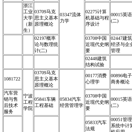
浙江
工业
03709马克
02275计算
03347流体
00015英语
大学
思主义基本
机基础与程
力学
(二)
（新
原理概论
序设计
生）
02197概率
03708中国
02447建筑
论与数理统
近现代史纲
经济与企
计(二)
要
管理
02448建筑
结构试验
03709马克
00177消费
00896电子
1081722
思主义基本
心理学
商务概论
原理概论
汽车营
宁波
03708中国
销与售
05841车辆
05834汽车
00015英语
工程
近现代史纲
后技术
工程基础
经营管理学
(二)
学院
要
服务
00051管理
05833汽车
系统中计
法规
机应用