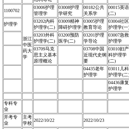
03006护理
03008护理
00182公共
00015英语
1100702
管理学
学研究
关系学
(二)
03202内科
03009精神
03005护理
03004社区
护理学
护理学(二)
障碍护理学
教育导论
护理学(一
03203外科
03200预防
03201护理
03007急救
浙江
护理学(二)
医学(二)
学导论
护理学
中医
03709马克
03708中国
03010妇产
药大
思主义基本
近现代史纲
科护理学
学
原理概论
要
(二)
04435老年
03011儿科
护理学
护理学(二
04436康复
护理学
专科专
业
开考专
主考
2022/10/22
2022/10/23
业
学校