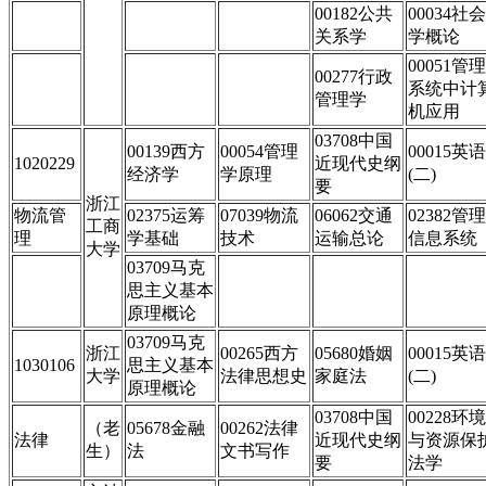
00182公共
00034社会
关系学
学概论
00051管理
00277行政
系统中计
管理学
机应用
03708中国
00139西方
00054管理
00015英语
1020229
近现代史纲
经济学
学原理
(二)
要
浙江
物流管
02375运筹
07039物流
06062交通
02382管理
工商
理
学基础
技术
运输总论
信息系统
大学
03709马克
思主义基本
原理概论
03709马克
浙江
00265西方
05680婚姻
00015英语
1030106
思主义基本
大学
法律思想史
家庭法
(二)
原理概论
03708中国
00228环境
（老
05678金融
00262法律
法律
近现代史纲
与资源保
生）
法
文书写作
要
法学