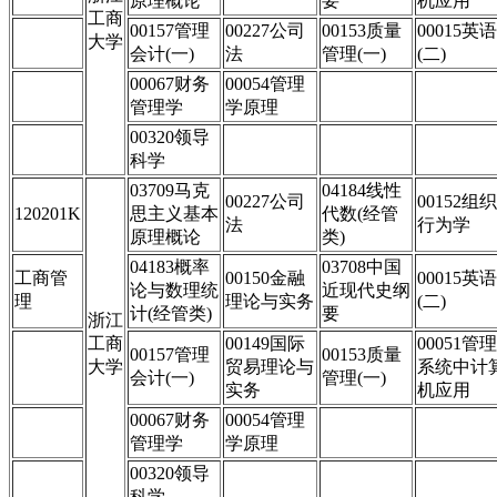
原理概论
要
机应用
工商
00157管理
00227公司
00153质量
00015英语
大学
会计(一)
法
管理(一)
(二)
00067财务
00054管理
管理学
学原理
00320领导
科学
03709马克
04184线性
00227公司
00152组织
120201K
思主义基本
代数(经管
法
行为学
原理概论
类)
04183概率
03708中国
工商管
00150金融
00015英语
论与数理统
近现代史纲
理
理论与实务
(二)
计(经管类)
要
浙江
工商
00149国际
00051管理
00157管理
00153质量
大学
贸易理论与
系统中计
会计(一)
管理(一)
实务
机应用
00067财务
00054管理
管理学
学原理
00320领导
科学