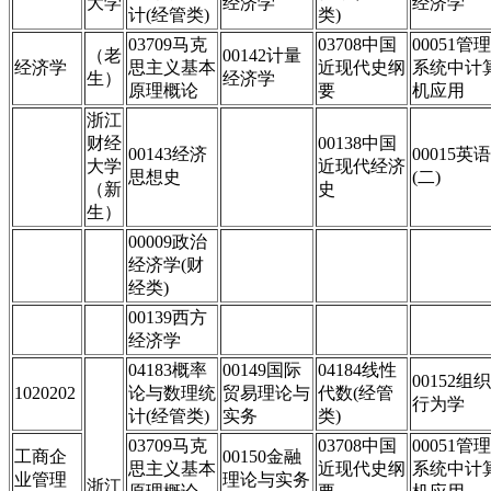
大学
经济学
经济学
计(经管类)
类)
03709马克
03708中国
00051管理
（老
00142计量
经济学
思主义基本
近现代史纲
系统中计
生）
经济学
原理概论
要
机应用
浙江
财经
00138中国
00143经济
00015英语
大学
近现代经济
思想史
(二)
（新
史
生）
00009政治
经济学(财
经类)
00139西方
经济学
04183概率
00149国际
04184线性
00152组织
1020202
论与数理统
贸易理论与
代数(经管
行为学
计(经管类)
实务
类)
03709马克
03708中国
00051管理
工商企
00150金融
思主义基本
近现代史纲
系统中计
业管理
理论与实务
浙江