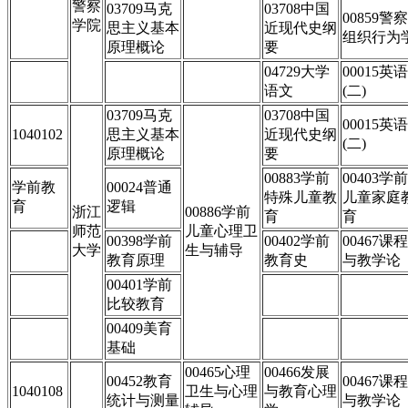
警察
03709马克
03708中国
00859警察
学院
思主义基本
近现代史纲
组织行为
原理概论
要
04729大学
00015英语
语文
(二)
03709马克
03708中国
00015英语
1040102
思主义基本
近现代史纲
(二)
原理概论
要
00883学前
00403学前
学前教
00024普通
特殊儿童教
儿童家庭
育
逻辑
浙江
00886学前
育
育
师范
儿童心理卫
00398学前
00402学前
00467课程
大学
生与辅导
教育原理
教育史
与教学论
00401学前
比较教育
00409美育
基础
00465心理
00466发展
00452教育
00467课程
1040108
卫生与心理
与教育心理
统计与测量
与教学论