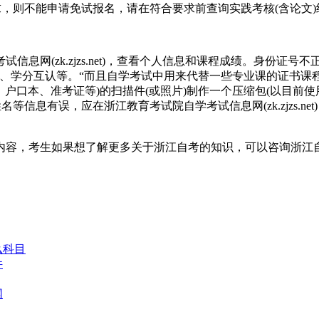
求，则不能申请免试报名，请在符合要求前查询实践考核(含论文)
息网(zk.zjzs.net)，查看个人信息和课程成绩。身份证
、学分互认等。“而且自学考试中用来代替一些专业课的证书课
口本、准考证等)的扫描件(或照片)制作一个压缩包(以目前使用的准
、姓名等信息有误，应在浙江教育考试院自学考试信息网(zk.zjzs
有内容，考生如果想了解更多关于浙江自考的知识，可以咨询浙江
么科目
件
网