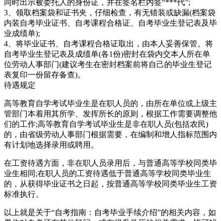
同时出示被委托人的身份证，并在签名栏内签“***代”;
3、领取档案袋和证书夹，仔细检查，有无错装或缺漏(档案袋
内装自考毕业证书、自考课程合格证、自考毕业生登记表及毕
业成绩单);
4、将毕业证书、自考课程合格证取出，由本人妥善保管。将
自考毕业生登记表及成绩单(各1份)密封在袋内交本人所在单
位劳动人事部门(建议考生在密封档案前将自己的毕业生登记
表复印一份留存备查)。
待遇规定
高等教育自学考试毕业生是在职人员的，由所在单位或上级主
管部门本着用其所学、发挥所长的原则，根据工作需要调整他
们的工作;高等教育自学考试毕业生是非在职人员(包括农民)
的，由省级劳动人事部门根据需要，在编制和增人指标范围内
有计划地选择录用或聘用。
在工资待遇方面，非在职人员录用后，与普通高等学校同类毕
业生相同;在职人员的工资待遇低于普通高等学校同类毕业生
的，从获得毕业证书之日起，按普通高等学校同类毕业生工资
标准执行。
以上就是关于“自考指南：自考毕业手续介绍”的相关内容，如