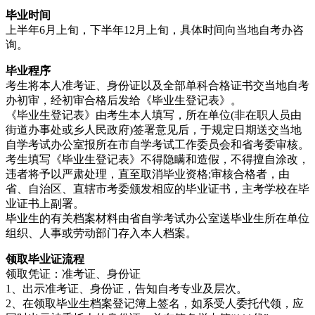
毕业时间
上半年6月上旬，下半年12月上旬，具体时间向当地自考办咨
询。
毕业程序
考生将本人准考证、身份证以及全部单科合格证书交当地自考
办初审，经初审合格后发给《毕业生登记表》。
《毕业生登记表》由考生本人填写，所在单位(非在职人员由
街道办事处或乡人民政府)签署意见后，于规定日期送交当地
自学考试办公室报所在市自学考试工作委员会和省考委审核。
考生填写《毕业生登记表》不得隐瞒和造假，不得擅自涂改，
违者将予以严肃处理，直至取消毕业资格;审核合格者，由
省、自治区、直辖市考委颁发相应的毕业证书，主考学校在毕
业证书上副署。
毕业生的有关档案材料由省自学考试办公室送毕业生所在单位
组织、人事或劳动部门存入本人档案。
领取毕业证流程
领取凭证：准考证、身份证
1、出示准考证、身份证，告知自考专业及层次。
2、在领取毕业生档案登记簿上签名，如系受人委托代领，应