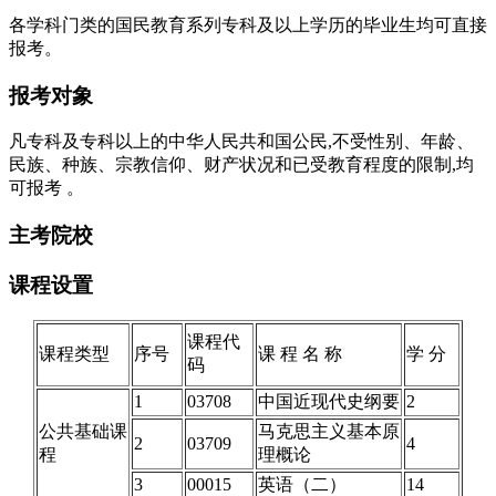
各学科门类的国民教育系列专科及以上学历的毕业生均可直接
报考。
报考对象
凡专科及专科以上的中华人民共和国公民,不受性别、年龄、
民族、种族、宗教信仰、财产状况和已受教育程度的限制,均
可报考 。
主考院校
课程设置
课程代
课程类型
序号
课 程 名 称
学 分
码
1
03708
中国近现代史纲要
2
公共基础课
马克思主义基本原
2
03709
4
程
理概论
3
00015
英语（二）
14