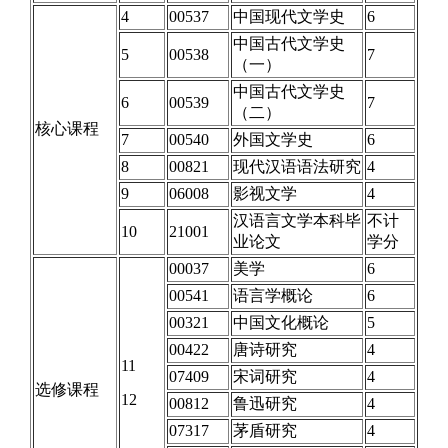
4
00537
中国现代文学史
6
中国古代文学史
5
00538
7
（一）
中国古代文学史
6
00539
7
（二）
核心课程
7
00540
外国文学史
6
8
00821
现代汉语语法研究
4
9
06008
影视文学
4
汉语言文学本科毕
不计
10
21001
业论文
学分
00037
美学
6
00541
语言学概论
6
00321
中国文化概论
5
00422
唐诗研究
4
11
07409
宋词研究
4
选修课程
12
00812
鲁迅研究
4
07317
茅盾研究
4