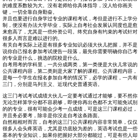
的难度系数较为大。没有老师给你具体指导，没人给你画关
键，一切全靠自身勤奋。
并且也要进行自身学过专业的课程考试，考但是进行不上学分
制，便没有办法大学毕业，实际上自考社会发展认同度也是愈
来愈高了，尤其是一些外资公司。终究自身有约束的考试针对
很多人而言是难以进行的。
有关自考实际上还是有很多专业知识必须大伙儿把握，并不是
说你自己报名参加考试便告一段落，最先你需要明确你自己考
的专业是什么，挑选的院校是什么。
自考用考的学科里，一共分成两类，第一类便是大伙儿常说的
公共课程内容，第二类则是大家了解的课程。公共课程内容，
是每一个学生在报名参加自考的情况下，必学的课程，一共有
三门，分别是马列主义、近现代史普通英语。
这三门考试考试成绩大伙儿一定要考试通过才能够，要不然你
无论怎样算学分都不容易够，即便你再出色都不太可能免试别
的的专业，很有可能会少考一点成绩，可是这三门课程必过，
并且务必要考，除非是你没走自考这条路面。
自然相相对而言，自考的这三门公共课程内容非常简单，仅仅
很多人会头疼英语，尤其是功底较为差的，英语考试也是一些
基本的专业知识，如果你把握好大部分都能过，可是有些人却