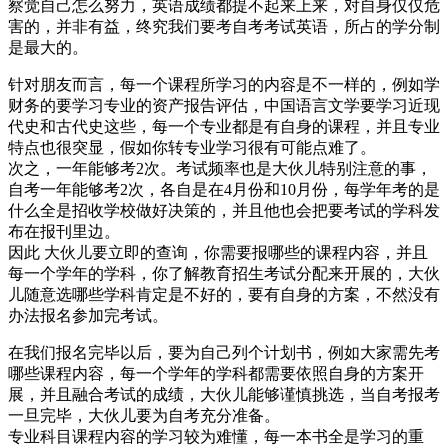
察觉自己怎么努力，英语成绩都提不起来上来，对自身仅仅危
害的，并非有益，终究我们要考自考考试英语，所占的学分制
是最大的。
针对朋友而言，每一个课程所学习的内容是不一样的，例如学
财务的要学习专业的资产报告评估，中国语言文学要学习近现
代史和古代史这些，每一个专业都是有自身的课程，并且专业
特点也很突显，假如你转专业学习很有可能点难了。
次之，一年能够考2次。考试频率也是大伙儿特别注意的事，
自考一年能够考2次，各自是在4月份和10月份，每学年考的是
什么全是招收学校做好决策的，并且他也会把要考试的学科发
布在报刊里边。
因此 大伙儿要立即的查询，你需要报哪些的课程内容，并且
每一个学年的学科，你了解教育招生考试分配来开展的，大伙
儿随意选哪些学科肯定是不好的，要有自身的方案，不然没有
办法报名参加完考试。
在我们报名完毕以后，要为自己列个计划书，例如大家需先考
哪些课程内容，每一个学年的学科都需要依照自身的方案开
展，并且融合考试的成绩，大伙儿能够谨慎挑选，当自考报考
一旦完毕，大伙儿要为自考充分准备。
专业科目课程内容的学习较为难懂，每一本书全是学习的重