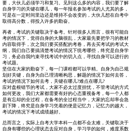
要，大伙儿必须学习和复习。见到这么多的内容，我们要了解
自身学习的关键在哪儿，每一年报名参加考试的人尤其的多，
可是在一定时间里边还是维持不会改变的，大伙儿想在自考中
取得高分数，得投入许多的勤奋。
再者，考试的关键取决于备考。针对很多人而言，很有可能自
考的情况下，觉得自身的大脑很乱，大家最先要把学习的教材
内容取得手，次之我们要买搭配的考卷，再去买考试的考试大
纲，我们自己要搞清楚考试的情况下统考哪些，终究是自身学
习，务必自我约束寻找考试中的切入点，寻找自身可以进行的
考试题。
坚信在大家的勤奋下，每一门课程都可以学精。自身为自己规
划好关键，自身为自己理清晰构思，解题的情况下如何去答，
考试的情况下如何去考，关键在哪儿?难点在哪儿?
应对盘根错节的考试，大家不必太过度担忧，不管考试的方式
如何更改，我们大家都需要有好的心态重视备考，每一个人都
是有忘却的全过程，在备考的全过程当中，大家的忘却率会急
剧下降，终究是自身学习凭着的便是记忆力，记忆力的越大，
考试的情况下考试成绩越好。
总而言之，实际上自考大学本科一点都不会太难，关键取决于
自身有哪些的心理状态去应对自身，学习学的如何，难度系数