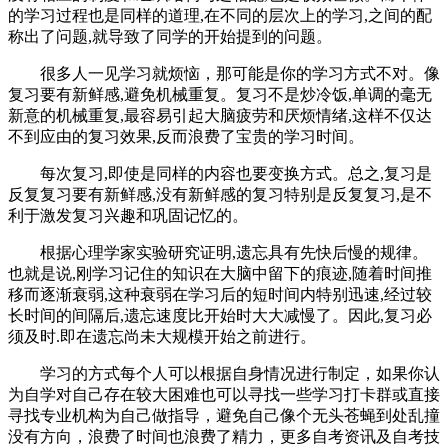
的学习过程也是同样的道理,在不同的层次上的学习,之间的配
称出了问题,就导致了同学的开始提到的问题。
很多人一见学习就烦恼，那可能是你的学习方式不对。像
复习要有新鲜感,避免机械重复。复习不是炒冷饭,单调的毫无
新意的机械重复,最容易引起大脑疲劳和厌烦情绪,这样不仅达
不到应由的复习效果,反而浪费了宝贵的学习时间。
每次复习,即使是同样的内容也要变换方式。总之,复习是
反复复习要有新鲜感,没有新鲜感的复习特别是反复复习,是不
利于激发复习兴趣和巩固记忆的。
根据心理学家实验研究证明,遗忘具有先快后慢的规律。
也就是说,刚学习记住的知识在大脑中留下的痕迹,随着时间推
移而逐渐衰弱,这种衰弱在学习后的短时间内特别迅速,经过较
长时间的间隔后,遗忘速度比开始时大大减慢了。因此,复习必
须及时.即在遗忘尚未大规模开始之前进行。
学习的方式每个人可以根据自身情况进行制定，如果你认
为自学对自己存在较大困难也可以寻找一些学习打卡群或直接
寻找专业机构为自己做指导，避免自己像个无头苍蝇到处乱撞
没有方向，浪费了时间也浪费了精力，更多自考资讯及自考技